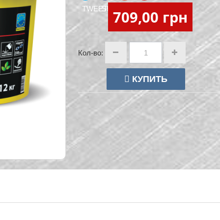
TWEET
SHARE
GOOGLE+
PINTEREST
709,00 грн
Кол-во:
КУПИТЬ