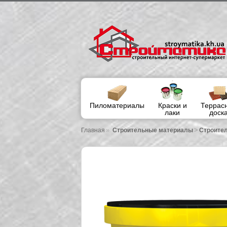
Пиломатериалы
Краски и
Террас
лаки
доск
»
>
Главная
Строительные материалы
Строител