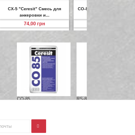
CX-5 "Ceresit" Смесь для
CO-85 "Ceresit" Добавка д
анкеровки и...
стяжки...
74,00 грн
358,10 грн
CO-85...
RS-88 СМЕСЬ...