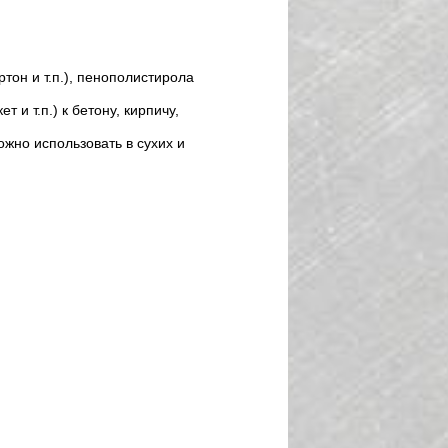
он и т.п.), пенополистирола
и т.п.) к бетону, кирпичу,
жно использовать в сухих и