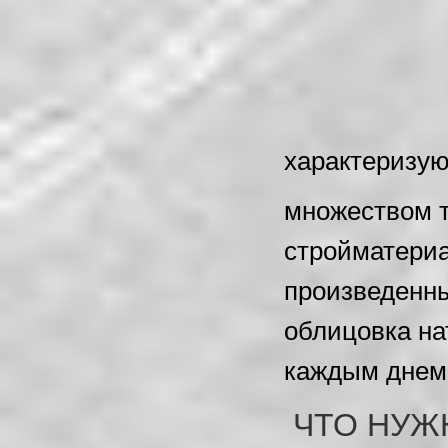
характеризу
множеством т
стройматери
произведенны
облицовка на
каждым днем 
ЧТО НУЖН