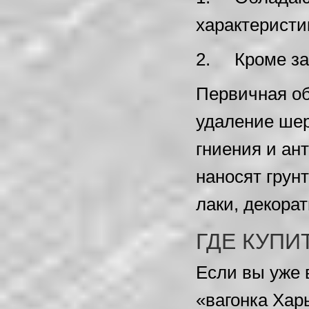
характеристи
2. Кроме за
Первичная об
удаление шер
гниения и ан
наносят грун
лаки, декора
ГДЕ КУПИ
Если вы уже 
«вагонка Хар