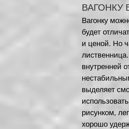
ВАГОНКУ 
Вагонку можн
будет отлича
и ценой. Но 
лиственница.
внутренней о
нестабильным
выделяет смо
использовать
рисунком, ле
хорошо удерж