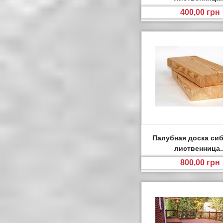
400,00 грн
Палубная доска си
лиственница..
800,00 грн