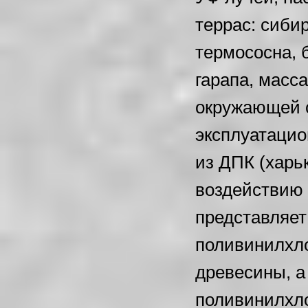
террас: сиби
термососна, 
гарапа, масс
окружающей с
эксплуатацио
из ДПК (харьк
воздействию 
представляет
поливинилхло
древесины, а
поливинилхло