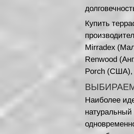
долговечность
Купить терра
производителе
Mirradex (Мал
Renwood (Анг
Porch (США), 
ВЫБИРАЕМ
Наиболее иде
натуральный 
одновременно