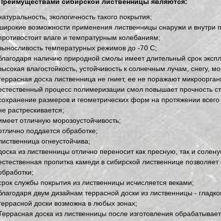
Преимуществами сибирской лиственницы являются:
натуральность, экологичность такого покрытия;
широкие возможности применения лиственницы снаружи и внутри 
противостоит влаге и темпратурным колебаниям;
выносливость температурных режимов до -70 С;
благодаря наличию природной смолы имеет длительный срок экспл
высокая влагостойкость, устойчивость к солнечным лучам, снегу, мо
террасная доска лиственница не гниет, ее не поражают микроорган
естественный процесс полимеризации смол повышает прочность ст
сохранение размеров и геометрических форм на протяжении всего 
не растрескивается;
имеет отличную морозоустойчивость;
отлично поддается обработке;
лиственница огнеустойчива;
доска из лиственницы отлично переносит как пресную, так и солену
естественная пропитка камеди в сибирской лиственнице позволяет
обработки;
срок службы покрытия из лиственницы исчисляется веками;
благодаря двум дизайнам террасной доски из лиственницы - гладко
террасной доски возможна в любых зонах;
Террасная доска из лиственницы после изготовления обрабатывае