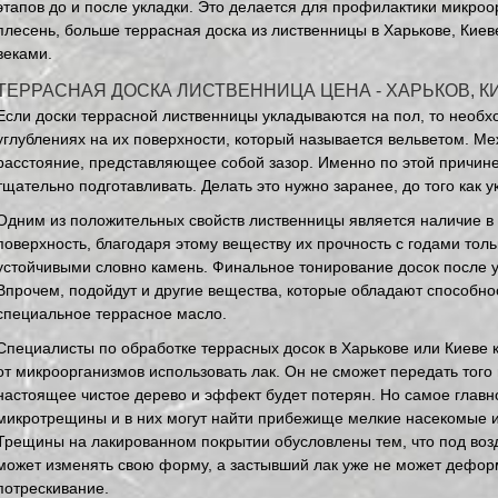
этапов до и после укладки. Это делается для профилактики микро
плесень, больше террасная доска из лиственницы в Харькове, Киев
веками.
ТЕРРАСНАЯ ДОСКА ЛИСТВЕННИЦА ЦЕНА - ХАРЬКОВ, К
Если доски террасной лиственницы укладываются на пол, то необх
углублениях на их поверхности, который называется вельветом. М
расстояние, представляющее собой зазор. Именно по этой причине
тщательно подготавливать. Делать это нужно заранее, до того как у
Одним из положительных свойств лиственницы является наличие в 
поверхность, благодаря этому веществу их прочность с годами толь
устойчивыми словно камень. Финальное тонирование досок после 
Впрочем, подойдут и другие вещества, которые обладают способно
специальное террасное масло.
Специалисты по обработке террасных досок в Харькове или Киеве 
от микроорганизмов использовать лак. Он не сможет передать того
настоящее чистое дерево и эффект будет потерян. Но самое главн
микротрещины и в них могут найти прибежище мелкие насекомые и
Трещины на лакированном покрытии обусловлены тем, что под воз
может изменять свою форму, а застывший лак уже не может дефор
потрескивание.