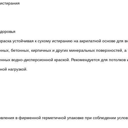
 истирания
здоровья
аска устойчивая к сухому истиранию на акрилатной основе для вн
ных, бетонных, кирпичных и других минеральных поверхностей, а 
нных водно-дисперсионной краской. Рекомендуется для потолков и
ой нагрузкой.
товления в фирменной герметичной упаковке при соблюдении усло