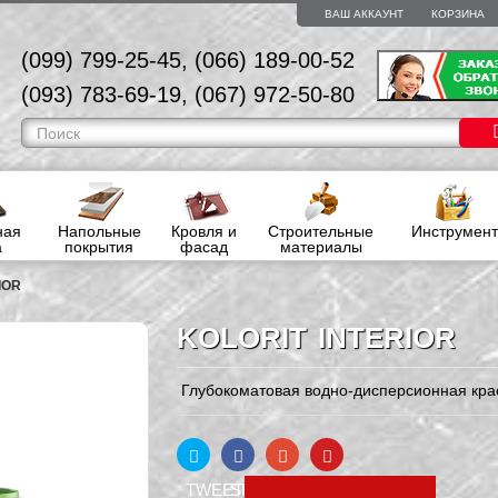
ВАШ АККАУНТ
КОРЗИНА
(099) 799-25-45, (066) 189-00-52
(093) 783-69-19, (067) 972-50-80
ная
Напольные
Кровля и
Строительные
Инструмент
а
покрытия
фасад
материалы
RIOR
KOLORIT INTERIOR
Глубокоматовая водно-дисперсионная кра
TWEET
SHARE
GOOGLE+
PINTEREST