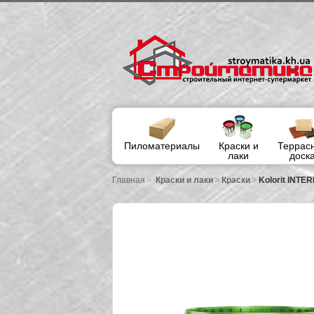
Пиломатериалы
Краски и
Террас
лаки
доск
»
>
>
Главная
Краски и лаки
Краски
Kolorit INTE